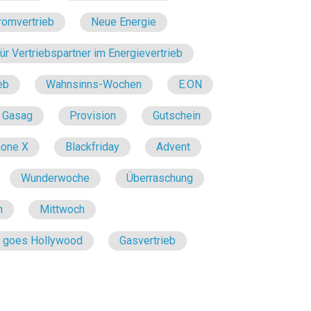
romvertrieb
Neue Energie
r Vertriebspartner im Energievertrieb
eb
Wahnsinns-Wochen
E.ON
Gasag
Provision
Gutschein
hone X
Blackfriday
Advent
Wunderwoche
Überraschung
n
Mittwoch
e goes Hollywood
Gasvertrieb