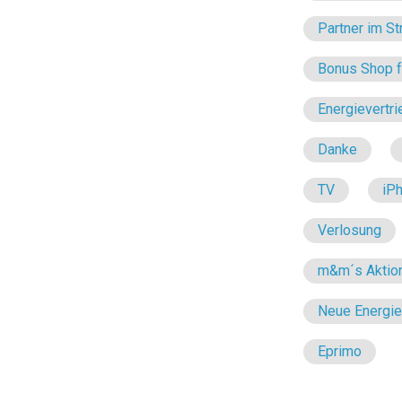
Partner im St
Bonus Shop fü
Energievertri
Danke
TV
iP
Verlosung
m&m´s Aktio
Neue Energi
Eprimo