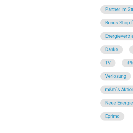
Partner im St
Bonus Shop fü
Energievertri
Danke
TV
iP
Verlosung
m&m´s Aktio
Neue Energi
Eprimo