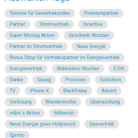
Termine für Gewerbekunden
Premiumpartner
Partner
Stromvertrieb
Incentive
Super Montag Aktion
Geschenk-Wochen
Partner im Stromvertrieb
Neue Energie
Bonus Shop für Vertriebspartner im Energievertrieb
Energievertrieb
Wahnsinns-Wochen
E.ON
Danke
Gasag
Provision
Gutschein
TV
iPhone X
Blackfriday
Advent
Verlosung
Wunderwoche
Überraschung
m&m´s Aktion
Mittwoch
Neue Energie goes Hollywood
Gasvertrieb
Eprimo