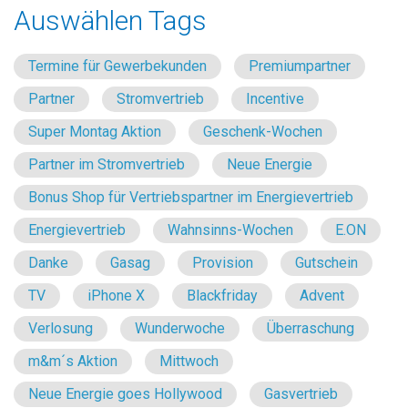
Auswählen Tags
Termine für Gewerbekunden
Premiumpartner
Partner
Stromvertrieb
Incentive
Super Montag Aktion
Geschenk-Wochen
Partner im Stromvertrieb
Neue Energie
Bonus Shop für Vertriebspartner im Energievertrieb
Energievertrieb
Wahnsinns-Wochen
E.ON
Danke
Gasag
Provision
Gutschein
TV
iPhone X
Blackfriday
Advent
Verlosung
Wunderwoche
Überraschung
m&m´s Aktion
Mittwoch
Neue Energie goes Hollywood
Gasvertrieb