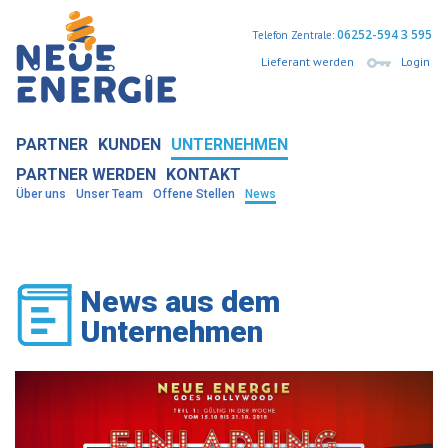
06252-594 3 595
Telefon Zentrale:
Lieferant werden
Login
PARTNER
KUNDEN
UNTERNEHMEN
PARTNER WERDEN
KONTAKT
Über uns
Unser Team
Offene Stellen
News
News aus dem
Unternehmen