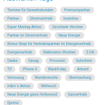
Termine für Gewerbekunden
Premiumpartner
Partner
Stromvertrieb
Incentive
Super Montag Aktion
Geschenk-Wochen
Partner im Stromvertrieb
Neue Energie
Bonus Shop für Vertriebspartner im Energievertrieb
Energievertrieb
Wahnsinns-Wochen
E.ON
Danke
Gasag
Provision
Gutschein
TV
iPhone X
Blackfriday
Advent
Verlosung
Wunderwoche
Überraschung
m&m´s Aktion
Mittwoch
Neue Energie goes Hollywood
Gasvertrieb
Eprimo