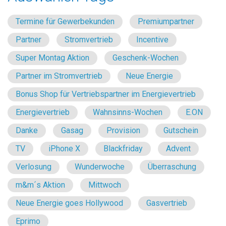
Termine für Gewerbekunden
Premiumpartner
Partner
Stromvertrieb
Incentive
Super Montag Aktion
Geschenk-Wochen
Partner im Stromvertrieb
Neue Energie
Bonus Shop für Vertriebspartner im Energievertrieb
Energievertrieb
Wahnsinns-Wochen
E.ON
Danke
Gasag
Provision
Gutschein
TV
iPhone X
Blackfriday
Advent
Verlosung
Wunderwoche
Überraschung
m&m´s Aktion
Mittwoch
Neue Energie goes Hollywood
Gasvertrieb
Eprimo