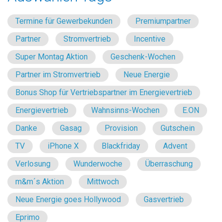
Termine für Gewerbekunden
Premiumpartner
Partner
Stromvertrieb
Incentive
Super Montag Aktion
Geschenk-Wochen
Partner im Stromvertrieb
Neue Energie
Bonus Shop für Vertriebspartner im Energievertrieb
Energievertrieb
Wahnsinns-Wochen
E.ON
Danke
Gasag
Provision
Gutschein
TV
iPhone X
Blackfriday
Advent
Verlosung
Wunderwoche
Überraschung
m&m´s Aktion
Mittwoch
Neue Energie goes Hollywood
Gasvertrieb
Eprimo