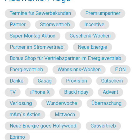
Termine für Gewerbekunden
Premiumpartner
Partner
Stromvertrieb
Incentive
Super Montag Aktion
Geschenk-Wochen
Partner im Stromvertrieb
Neue Energie
Bonus Shop für Vertriebspartner im Energievertrieb
Energievertrieb
Wahnsinns-Wochen
E.ON
Danke
Gasag
Provision
Gutschein
TV
iPhone X
Blackfriday
Advent
Verlosung
Wunderwoche
Überraschung
m&m´s Aktion
Mittwoch
Neue Energie goes Hollywood
Gasvertrieb
Eprimo