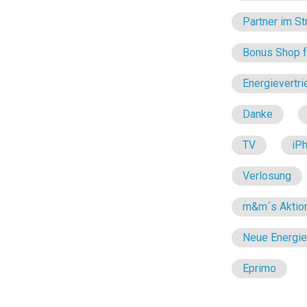
Partner im St
Bonus Shop fü
Energievertri
Danke
TV
iP
Verlosung
m&m´s Aktio
Neue Energi
Eprimo