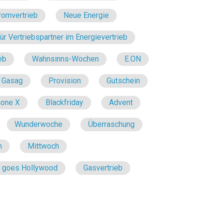
romvertrieb
Neue Energie
r Vertriebspartner im Energievertrieb
eb
Wahnsinns-Wochen
E.ON
Gasag
Provision
Gutschein
hone X
Blackfriday
Advent
Wunderwoche
Überraschung
n
Mittwoch
e goes Hollywood
Gasvertrieb