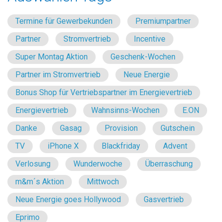
Termine für Gewerbekunden
Premiumpartner
Partner
Stromvertrieb
Incentive
Super Montag Aktion
Geschenk-Wochen
Partner im Stromvertrieb
Neue Energie
Bonus Shop für Vertriebspartner im Energievertrieb
Energievertrieb
Wahnsinns-Wochen
E.ON
Danke
Gasag
Provision
Gutschein
TV
iPhone X
Blackfriday
Advent
Verlosung
Wunderwoche
Überraschung
m&m´s Aktion
Mittwoch
Neue Energie goes Hollywood
Gasvertrieb
Eprimo