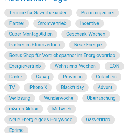
Termine für Gewerbekunden
Premiumpartner
Partner
Stromvertrieb
Incentive
Super Montag Aktion
Geschenk-Wochen
Partner im Stromvertrieb
Neue Energie
Bonus Shop für Vertriebspartner im Energievertrieb
Energievertrieb
Wahnsinns-Wochen
E.ON
Danke
Gasag
Provision
Gutschein
TV
iPhone X
Blackfriday
Advent
Verlosung
Wunderwoche
Überraschung
m&m´s Aktion
Mittwoch
Neue Energie goes Hollywood
Gasvertrieb
Eprimo