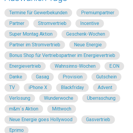
Termine für Gewerbekunden
Premiumpartner
Partner
Stromvertrieb
Incentive
Super Montag Aktion
Geschenk-Wochen
Partner im Stromvertrieb
Neue Energie
Bonus Shop für Vertriebspartner im Energievertrieb
Energievertrieb
Wahnsinns-Wochen
E.ON
Danke
Gasag
Provision
Gutschein
TV
iPhone X
Blackfriday
Advent
Verlosung
Wunderwoche
Überraschung
m&m´s Aktion
Mittwoch
Neue Energie goes Hollywood
Gasvertrieb
Eprimo